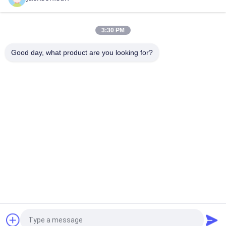
3:30 PM
Good day, what product are you looking for?
Beliebte Kategorien
Alle
Entflammbarkeits-
Vertikale 
Testgerät
Entflammbarkeits-
Prüfvorrichtung
Horizontale 
Feuer-Testgerät
Entflammbarkeitsprüfvorrichtung
Baumaterial-
Umwelt-Prüfschrank
Feuerprüfvorrichtung
Zug-Prüfmaschine
Induktionsheizmaschine
Fordern Sie ein Angebot