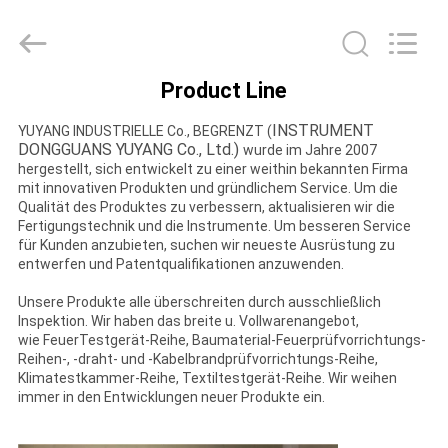
YUYANG
INSTRUMENT
CO.,
LTD.
All
Rights
Product Line
Reserved.
HAUS
INSTRUMENT
YUYANG INDUSTRIELLE Co., BEGRENZT (
DONGGUANS YUYANG Co., Ltd.)
wurde im Jahre 2007
PRODUKTE
hergestellt, sich entwickelt zu einer weithin bekannten Firma
mit innovativen Produkten und gründlichem Service. Um die
Qualität des Produktes zu verbessern, aktualisieren wir die
VR
Fertigungstechnik und die Instrumente. Um besseren Service
für Kunden anzubieten, suchen wir neueste Ausrüstung zu
SHOW
entwerfen und Patentqualifikationen anzuwenden.
Unsere Produkte alle überschreiten durch ausschließlich
Inspektion. Wir haben das breite u. Vollwarenangebot,
ÜBER
wie FeuerTestgerät-Reihe, Baumaterial-Feuerprüfvorrichtungs-
UNS
Reihen-, -draht- und -Kabelbrandprüfvorrichtungs-Reihe,
Klimatestkammer-Reihe, Textiltestgerät-Reihe. Wir weihen
immer in den Entwicklungen neuer Produkte ein.
FABRIK-