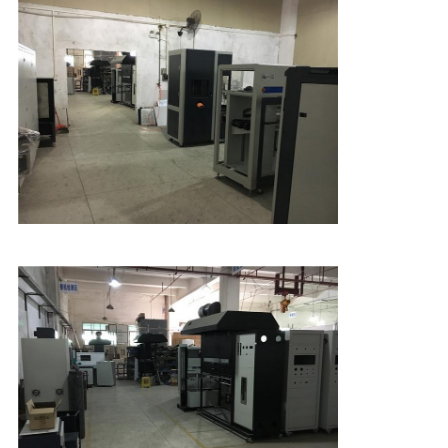
AUSFLUG
TRETEN
SIE
MIT
UNS
IN
VERBINDUNG
NACHRICHTEN
FORDERN
SIE EIN
ZITAT