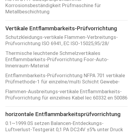
AUSFLUG
Korrosionsbeständigkeit Prüfmaschine für
Metallbeschichtung
TRETEN
Vertikale Entflammbarkeits-Prüfvorrichtung
SIE
Schutzkleidungs-vertikale Flammen-Verbreitungs-
MIT
Prüfvorrichtung ISO 6941, EC ISO-15025,95/28/
UNS
Thermische leuchtende Schmelzvertikales
Entflammbarkeits-Prüfvorrichtung Foor-Auto-
IN
Innenraum-Material
VERBINDUNG
Entflammbarkeits-Prüfvorrichtung NFPA 701 vertikale
Prüfmethode-1 für einzelne/multi Schicht Gewebe-
NACHRICHTEN
Flammen-Ausbreitungs-vertikale Entflammbarkeits-
Prüfvorrichtung für einzelnes Kabel Iec 60332 en 50086
FORDERN
horizontale Entflammbarkeitsprüfvorrichtung
SIE EIN
0.1~1999.0S setzen Balancen-Entdeckungs-
Luftverlust-Testgerät 0,1 PA DC24V ±5% unter Druck
ZITAT