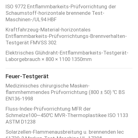
ISO 9772 Entflammbarkeits-Prüfvorrichtung der
Schaumstoff-horizontale brennende Test-
SITEMAP
Maschinen-/UL94 HBF
Kraftfahrzeug-Material-horizontales
Entflammbarkeits-Prüfvorrichtungs-Brennverhalten-
DATENSCHUTZRICHTLINIE
Testgerät FMVSS 302
Elektrisches Glühdraht-Entflammbarkeits-Testgerät-
Laborgebrauch × 800 × 1100 1350mm
Feuer-Testgerät
Medizinisches chirurgische Masken-
flammhemmendes Prüfvorrichtung (800 ± 50) ℃ BS
EN136-1998
Fluss-Index-Prüfvorrichtung MFR der
Schmelze100~450℃ MVR-Thermoplastikee ISO 1133
ASTM D1238
Solarzellen-Flammenausbreitung u. brennenden Iec