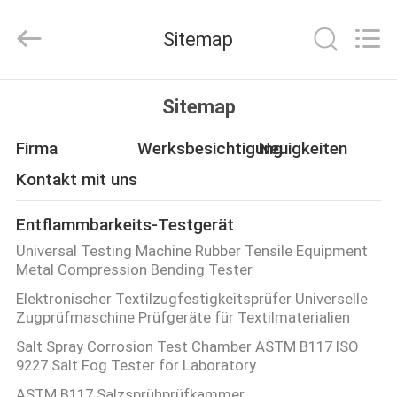
YUYANG
INSTRUMENT
CO.,
Sitemap
LTD.
All
Rights
Reserved.
HAUS
Sitemap
PRODUKTE
Firma
Werksbesichtigung
Neuigkeiten
Kontakt mit uns
VR
Entflammbarkeits-Testgerät
SHOW
Universal Testing Machine Rubber Tensile Equipment
Metal Compression Bending Tester
ÜBER
Elektronischer Textilzugfestigkeitsprüfer Universelle
Zugprüfmaschine Prüfgeräte für Textilmaterialien
UNS
Salt Spray Corrosion Test Chamber ASTM B117 ISO
9227 Salt Fog Tester for Laboratory
FABRIK-
ASTM B117 Salzsprühprüfkammer