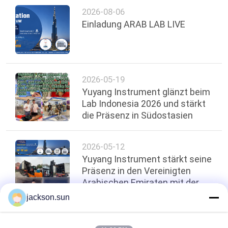
2026-08-06
Einladung ARAB LAB LIVE
SITEMAP
DATENSCHUTZRICHTLINIE
2026-05-19
Yuyang Instrument glänzt beim
Lab Indonesia 2026 und stärkt
die Präsenz in Südostasien
2026-05-12
Yuyang Instrument stärkt seine
Präsenz in den Vereinigten
Arabischen Emiraten mit der
Lieferung von
jackson.sun
Brandtestgeräten im Wert von
100.000 US-Dollar！
oben