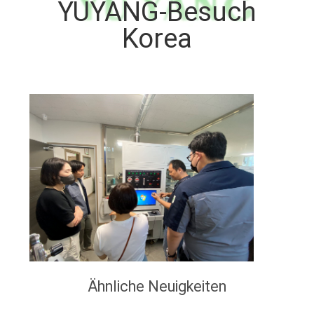
YUYANG-Besuch
AUSFLUG
Korea
TRETEN
SIE
MIT
UNS
IN
VERBINDUNG
NACHRICHTEN
FORDERN
SIE EIN
Ähnliche Neuigkeiten
ZITAT