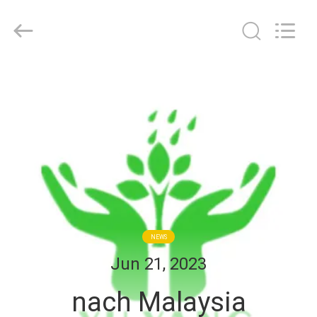
YUYANG
INSTRUMENT
CO.,
LTD.
All
Rights
Reserved.
HAUS
PRODUKTE
VR
SHOW
ÜBER
NEWS
UNS
Jun 21, 2023
nach Malaysia
FABRIK-