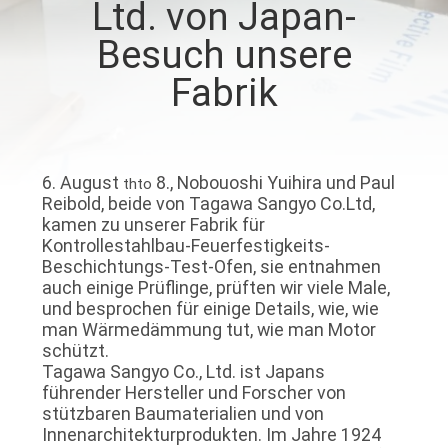
Ltd. von Japan-
AUSFLUG
Besuch unsere
TRETEN
Fabrik
SIE
MIT
UNS
6. August
8., Nobouoshi Yuihira und Paul
thto
Reibold, beide von Tagawa Sangyo Co.Ltd,
IN
kamen zu unserer Fabrik für
VERBINDUNG
Kontrollestahlbau-Feuerfestigkeits-
Beschichtungs-Test-Ofen, sie entnahmen
auch einige Prüflinge, prüften wir viele Male,
NACHRICHTEN
und besprochen für einige Details, wie, wie
man Wärmedämmung tut, wie man Motor
schützt.
FORDERN
Tagawa Sangyo Co., Ltd. ist Japans
führender Hersteller und Forscher von
SIE EIN
stützbaren Baumaterialien und von
Innenarchitekturprodukten. Im Jahre 1924
ZITAT