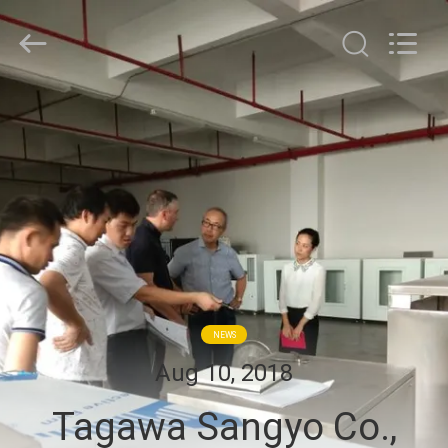
YUYANG
INSTRUMENT
CO.,
LTD.
All
Rights
Reserved.
HAUS
PRODUKTE
VR
SHOW
ÜBER
NEWS
UNS
Aug 10, 2018
Tagawa Sangyo Co.,
FABRIK-