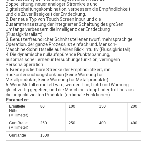
Doppelleitung, neuer analoger Stromkreis und
Digitalschaltungskombination, verbessern die Empfindlichkeit
und die Zuverlässigkeit der Entdeckung.
2. Der neue Typ von Touch Screen Input und die
Zusammensetzung der integrierter Schaltung des großen
Umfangs verbessern die Intelligenz der Entdeckung
(Flüssigkristallart).
3. Benutzerfreundlicher Schnittstellenentwurf, mehrsprachige
Operation, der ganze Prozess ist einfach und, Mensch-
Maschine-Schnittstelle auf einen Blick intuitiv (Flüssigkristall).
4. Die dynamische nullaufspürende Punktspannung,
automatische Lernenuntersuchungsfunktion, verringern
Personaloperation.
5. Breite justierbare Strecke der Empfindlichkeit, mit
Rückuntersuchungsfunktion (keine Warnung für
Metallprodukte, keine Warnung für Metallprodukte).
6. Wenn Metall ermittelt wird, werden Ton, Licht und Warnung
gleichzeitig gegeben, und die Maschine stoppt oder tritt heraus
die unqualifizierten Produkte (optionale Funktionen).
Parameter:
Ermittelte
80
100
150
200
Höhe
(Millimeter)
Gurt-Breite
250
250
400
400
(Millimeter)
Gurtlänge
1500