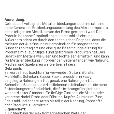
Anwendung:
Getriebeart volldigitale Metallentdeckungsmaschine ist- eine
neue Generation Entdeckungsausrüstung des Mikrocomputers
der intelligenten Metall, dievon der Firma gestartet wird. Das
Produkt hat hohe Empfindlichkeit und stabile Leistung.
Außerdem bricht es durch den technischen Engpass, dass die
meisten der Ausrüstung nur empfindlich für magnetische
Substanzen reagiert und eine gute Beseitigungsleistung für
Produkte mit Feuchtigkeit und gefrorenen Produkten hat. Das
Gerät kann Metalle wie Eisen und Nichteisen ermitteln, und kann
für Metallentdeckung in fordernden Gegenständen wie Nahrung,
Medizin und Spielwaren weitverbreitet sein.
Gebrauch:
Es wurde hauptsächlich für verwendet: Soßen, Würste,
Mehlklöße, Schinken, Suppe, Zuckerprodukte, in Essig
eingelegte Nahrungsmittel, gesalzene Nahrungsmittel,
Schnellimbiß und andere Nichtlebensmittelindustrien, die hohe
Entdeckungsempfindlichkeit, die Entstörungsfähigkeit und
wasserdichter Standard für fleißige Zustand, die Misch- oder
verlorene Nadel, Draht oder Führung, Kupfer, Aluminium, Zinn,
Edelstahl und andere Arten Metall in der Nahrung, Rohstoffe
oder Produkte zu ermitteln
Eigenschaft:
1.
Entdeckung der elektromagnetischen Welle der