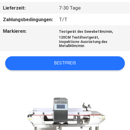
AUSFLUG
Lieferzeit:
7-30 Tage
Zahlungsbedingungen:
T/T
TRETEN
SIE
Markieren:
,
Testgerät des Gewebe18m/min
,
120CM Textiltestgerät
MIT
Inspektions-Ausrüstung des
Metall40m/min
UNS
IN
BESTPREIS
VERBINDUNG
NACHRICHTEN
FORDERN
SIE EIN
ZITAT