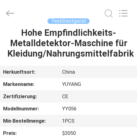
YUYANG
INSTRUMENT
CO.,
LTD.
All
Textiltestgerät
Rights
Reserved.
Hohe Empfindlichkeits-
HAUS
Metalldetektor-Maschine für
PRODUKTE
Kleidung/Nahrungsmittelfabrik
VR
Herkunftsort:
China
SHOW
Markenname:
YUYANG
Zertifizierung:
CE
ÜBER
Modellnummer:
YY056
UNS
Min Bestellmenge:
1PCS
FABRIK-
Preis:
$3050