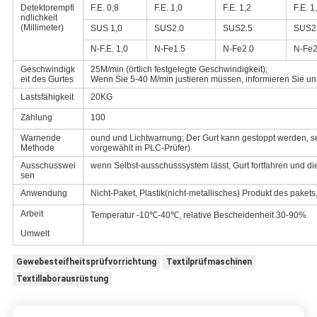
Detektorempfi
F.E. 0,8
F.E. 1,0
F.E. 1,2
F.E. 1
ndlichkeit
(Millimeter)
SUS 1,0
SUS2.0
SUS2.5
SUS2
N-F.E. 1,0
N-Fe1.5
N-Fe2.0
N-Fe2
Geschwindigk
25M/min (örtlich festgelegte Geschwindigkeit);
eit des Gurtes
Wenn Sie 5-40 M/min justieren müssen, informieren Sie uns 
Lastsfähigkeit
20KG
Zählung
100
Warnende
ound und Lichtwarnung; Der Gurt kann gestoppt werden, set
Methode
vorgewählt in PLC-Prüfer)
Ausschusswei
wenn Selbst-ausschusssystem lässt, Gurt fortfahren und 
sen
Anwendung
Nicht-Paket, Plastik(nicht-metallisches) Produkt des pakets
Arbeit
Temperatur -10℃-40℃, relative Bescheidenheit 30-90%
Umwelt
Gewebesteifheitsprüfvorrichtung
Textilprüfmaschinen
Textillaborausrüstung