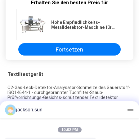
Erhalten Sie den besten Preis für
Hohe Empfindlichkeits-
Metalldetektor-Maschine für
Kleidung/Nahrungsmittelfabrik
Fortsetzen
Textiltestgerät
O2-Gas-Leck-Detektor-Analysator-Schmelze des Sauerstoff-
ISO14644-1 - durchgebrannter Tuchfilter-Staub-
Prüfvorrichtungs-Gesichts-schützender Textildetektor
jackson.sun
Testgerät-/Gewebe-Bean-Taschen-Zieheranfälligkeits-
Widerstand-Prüfvorrichtung ASTM D5362
Textil215mmx115mm
10:02 PM
Beispielschuh-Förderband-heiße Vulkanisierungsmaschine
1.5KW 220V/380V