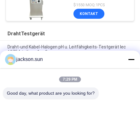
$1550 MOQ:1PCS
KONTAKT
DrahtTestgerät
Draht-und Kabel-Halogen pH u. Leitfähigkeits-Testgerät Iec
60754-teiliges 1 u. 2
jackson.sun
Einfach betreiben Sie Draht-Testgerät-Halogen-sauren
Gasröhren-Ofen für Kabel
7:29 PM
Hohe Präzision 50 ℃ | 960 ℃ Glühdraht-Prüfmaschine mit Iec
60695-2
Good day, what product are you looking for?
Beliebte Kategorien
Alle
Entflammbarkeits-
Vertikale 
Testgerät
Entflammbarkeits-
Prüfvorrichtung