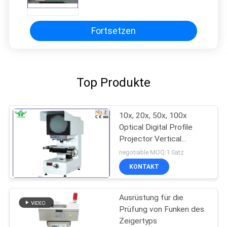
Schwingen-Haltbarkeits-
Prüfmaschine
Fortsetzen
Top Produkte
10x, 20x, 50x, 100x
Optical Digital Profile
Projector Vertical
Measure for Wire and
negotiable MOQ:1 Satz
Cable
KONTAKT
Ausrüstung für die
Prüfung von Funken des
Zeigertyps