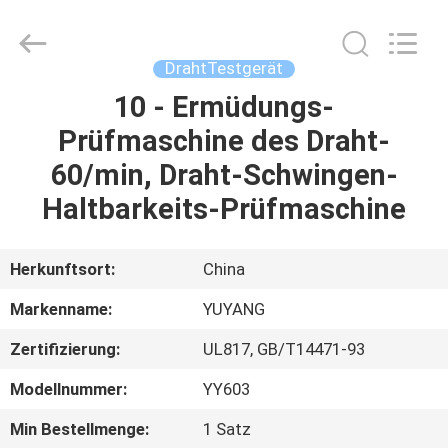
YUYANG
INSTRUMENT
CO.,
LTD.
All
DrahtTestgerät
Rights
Reserved.
10 - Ermüdungs-
HAUS
Prüfmaschine des Draht-
PRODUKTE
60/min, Draht-Schwingen-
Haltbarkeits-Prüfmaschine
VR
SHOW
Herkunftsort:
China
Markenname:
YUYANG
ÜBER
Zertifizierung:
UL817, GB/T14471-93
UNS
Modellnummer:
YY603
FABRIK-
Min Bestellmenge:
1 Satz