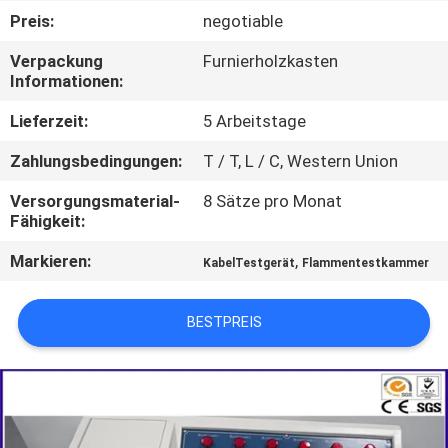
AUSFLUG
Preis:
negotiable
Verpackung
Furnierholzkasten
TRETEN
Informationen:
SIE
Lieferzeit:
5 Arbeitstage
MIT
Zahlungsbedingungen:
T / T, L / C, Western Union
UNS
Versorgungsmaterial-
8 Sätze pro Monat
IN
Fähigkeit:
VERBINDUNG
Markieren:
,
KabelTestgerät
Flammentestkammer
NACHRICHTEN
BESTPREIS
FORDERN
SIE EIN
ZITAT