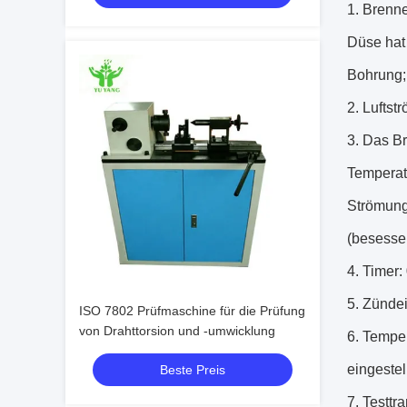
1.
Brenne
Düse hat
Bohrung;
2.
Luftst
3.
Das Br
Temperat
Strömungs
(besesse
4.
Timer: 
5.
Zündei
ISO 7802 Prüfmaschine für die Prüfung
von Drahttorsion und -umwicklung
6.
Temper
eingestell
Beste Preis
7.
Testtr