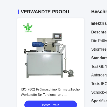
Beschr
VERWANDTE PRODUKTE
Elektri
Beschre
Die Prüfv
Stromkrei
Standar
Test GB/T
Anforder
Tests IEC
ISO 7802 Prüfmaschine für metallische
Schock--
Werkstoffe für Torsions- und
Wickelprüfungen, elektronisch
Spezifik
Beste Preis