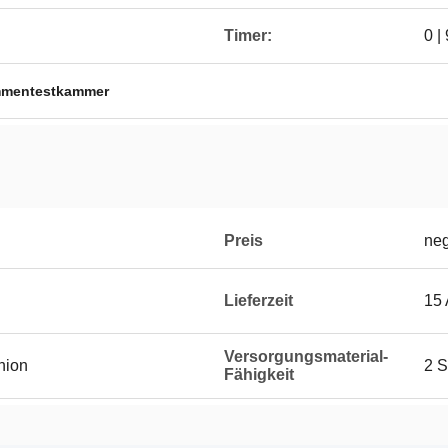
Timer:
0 |
mmentestkammer
Preis
neg
Lieferzeit
15 
Versorgungsmaterial-
Union
2 S
Fähigkeit