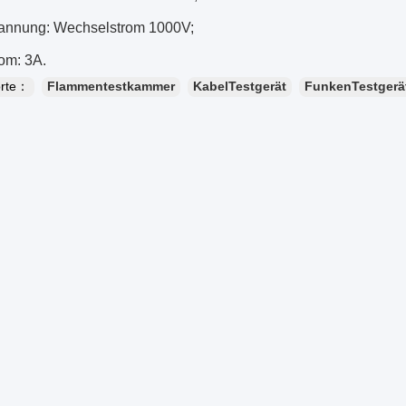
annung: Wechselstrom 1000V;
rom: 3A.
orte：
Flammentestkammer
KabelTestgerät
FunkenTestgerä