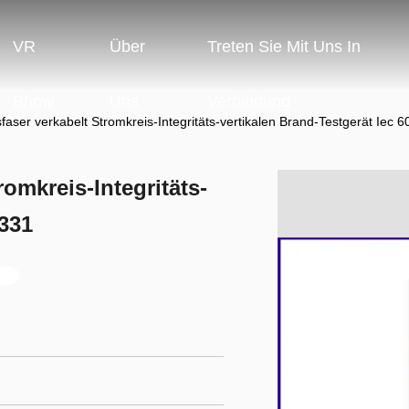
VR
Über
Treten Sie Mit Uns In
Show
Uns
Verbindung
sfaser verkabelt Stromkreis-Integritäts-vertikalen Brand-Testgerät Iec 
romkreis-Integritäts-
0331