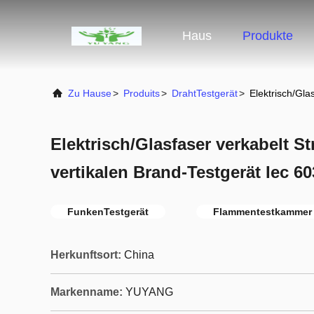
Haus
Produkte
Zu Hause
>
Produits
>
DrahtTestgerät
>
Elektrisch/Gla
Elektrisch/Glasfaser verkabelt St
vertikalen Brand-Testgerät Iec 6
FunkenTestgerät
Flammentestkammer
Herkunftsort:
China
Markenname:
YUYANG