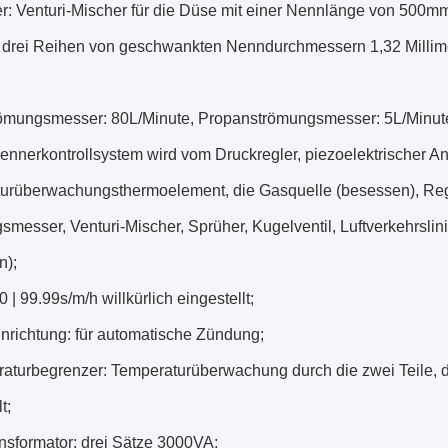
r: Venturi-Mischer für die Düse mit einer Nennlänge von 500m
 drei Reihen von geschwankten Nenndurchmessern 1,32 Millimete
römungsmesser: 80L/Minute, Propanströmungsmesser: 5L/Minut
ennerkontrollsystem wird vom Druckregler, piezoelektrischer A
urüberwachungsthermoelement, die Gasquelle (besessen), Regel
messer, Venturi-Mischer, Sprüher, Kugelventil, Luftverkehrslini
n);
0 | 99.99s/m/h willkürlich eingestellt;
nrichtung: für automatische Zündung;
aturbegrenzer: Temperaturüberwachung durch die zwei Teile, d
t;
ansformator: drei Sätze 3000VA;