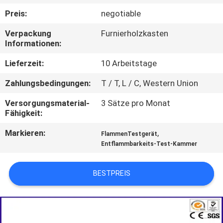
AUSFLUG
Preis:
negotiable
Verpackung
Furnierholzkasten
TRETEN
Informationen:
SIE
Lieferzeit:
10 Arbeitstage
MIT
Zahlungsbedingungen:
T / T, L / C, Western Union
UNS
Versorgungsmaterial-
3 Sätze pro Monat
IN
Fähigkeit:
VERBINDUNG
Markieren:
,
FlammenTestgerät
Entflammbarkeits-Test-Kammer
NACHRICHTEN
BESTPREIS
FORDERN
SIE EIN
ZITAT