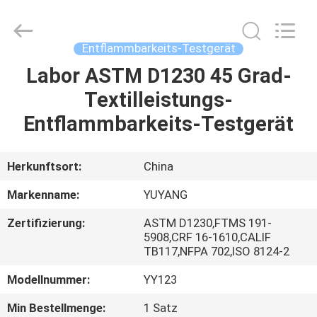
YUYANG
INSTRUMENT
CO.,
LTD.
All
Entflammbarkeits-Testgerät
Rights
Reserved.
Labor ASTM D1230 45 Grad-
HAUS
Textilleistungs-
PRODUKTE
Entflammbarkeits-Testgerät
VR
Herkunftsort:
China
SHOW
Markenname:
YUYANG
Zertifizierung:
ASTM D1230,FTMS 191-
ÜBER
5908,CRF 16-1610,CALIF
TB117,NFPA 702,ISO 8124-2
UNS
Modellnummer:
YY123
FABRIK-
Min Bestellmenge:
1 Satz