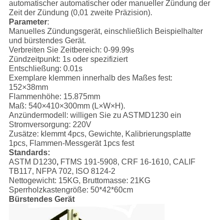
automatischer automatischer oder manueller Zündung der
Zeit der Zündung (0,01 zweite Präzision).
Parameter
:
Manuelles Zündungsgerät, einschließlich Beispielhalter
und bürstendes Gerät.
Verbreiten Sie Zeitbereich: 0-99.99s
Zündzeitpunkt: 1s oder spezifiziert
Entschließung: 0.01s
Exemplare klemmen innerhalb des Maßes fest:
152×38mm
Flammenhöhe: 15.875mm
Maß: 540×410×300mm (L×W×H).
Anzündermodell: willigen Sie zu ASTMD1230 ein
Stromversorgung: 220V
Zusätze: klemmt 4pcs, Gewichte, Kalibrierungsplatte
1pcs, Flammen-Messgerät 1pcs fest
Standards:
ASTM D1230
,
FTMS 191-5908, CRF 16-1610, CALIF
TB117, NFPA 702, ISO 8124-2
Nettogewicht: 15KG, Bruttomasse: 21KG
Sperrholzkastengröße: 50*42*60cm
Bürstendes Gerät