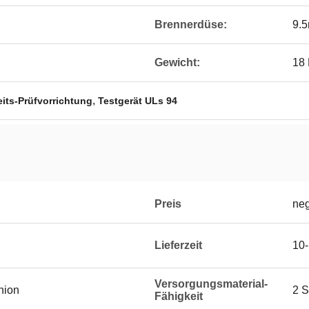
Brennerdüse:
9.
Gewicht:
18
,
its-Prüfvorrichtung
Testgerät ULs 94
Preis
neg
Lieferzeit
10-
Versorgungsmaterial-
Union
2 S
Fähigkeit