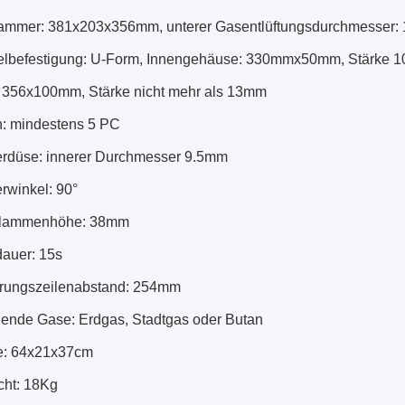
ammer: 381x203x356mm, unterer Gasentlüftungsdurchmesser
ielbefestigung: U-Form, Innengehäuse: 330mmx50mm, Stärke 
: 356x100mm, Stärke nicht mehr als 13mm
n: mindestens 5 PC
erdüse: innerer Durchmesser 9.5mm
rwinkel: 90°
dflammenhöhe: 38mm
dauer: 15s
erungszeilenabstand: 254mm
nende Gase: Erdgas, Stadtgas oder Butan
e: 64x21x37cm
cht: 18Kg