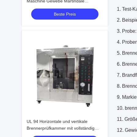
Maschine Gewebe Martindale
Abrasions Tester Preis
1.
Test-K
Beste Preis
2. Beisp
3. Probe
4. Probe
5. Brenn
6. Brenne
7. Bran
8. Brenn
9. Marki
10. bren
11. Größ
UL 94 Horizontale und vertikale
Brennerprüfkammer mit vollständig
12. Gewi
verstellbaren Stützen