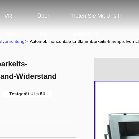
VR
Über
Treten Sie Mit Uns In
Show
Uns
Verbindung
üfvorrichtung
>
Automobilhorizontale Entflammbarkeits-Innenprüfvorric
arkeits-
brand-Widerstand
Testgerät ULs 94