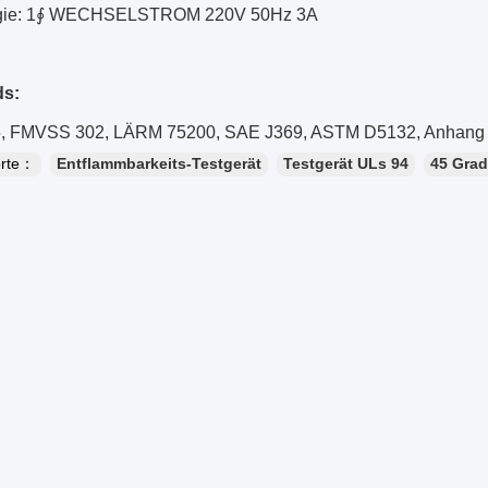
rgie: 1∮ WECHSELSTROM 220V 50Hz 3A
ds:
5, FMVSS 302, LÄRM 75200, SAE J369, ASTM D5132, Anhang
orte：
Entflammbarkeits-Testgerät
Testgerät ULs 94
45 Grad