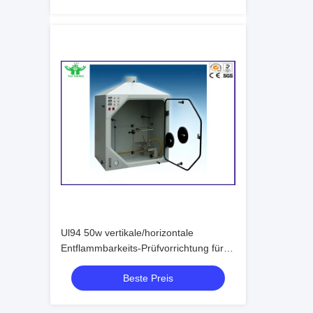
Ul94 50w vertikale/horizontale
Entflammbarkeits-Prüfvorrichtung für
Plastik
Beste Preis