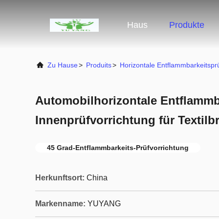
Haus
Produkte
Zu Hause
>
Produits
>
Horizontale Entflammbarkeitspr
Automobilhorizontale Entflammb
Innenprüfvorrichtung für Textil
45 Grad-Entflammbarkeits-Prüfvorrichtung
Herkunftsort:
China
Markenname:
YUYANG