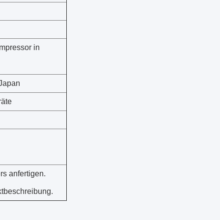
ompressor in
 Japan
räte
s anfertigen.
ktbeschreibung.