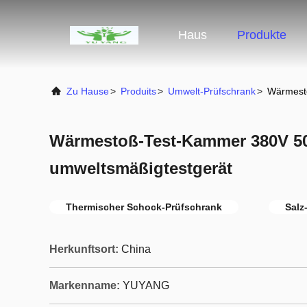
Haus
Produkte
Zu Hause
>
Produits
>
Umwelt-Prüfschrank
>
Wärmesto
Wärmestoß-Test-Kammer 380V 50
umweltsmäßigtestgerät
Thermischer Schock-Prüfschrank
Salz
Herkunftsort:
China
Markenname:
YUYANG