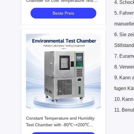
Chamber for Low Temperature Test
4.
Schock
with Humidity Fluctuation ±0.1%R.H.
5.
Fahren
Beste Preis
manuelle
6.
Sie ze
Stillstand
7.
Eurame
8.
Verwen
9.
Kann a
fugen Käl
10.
Kann 
11.
Benut
Constant Temperature and Humidity
Test Chamber with -80℃~+200℃
Range, 20%~98% R.H. Humidity, and