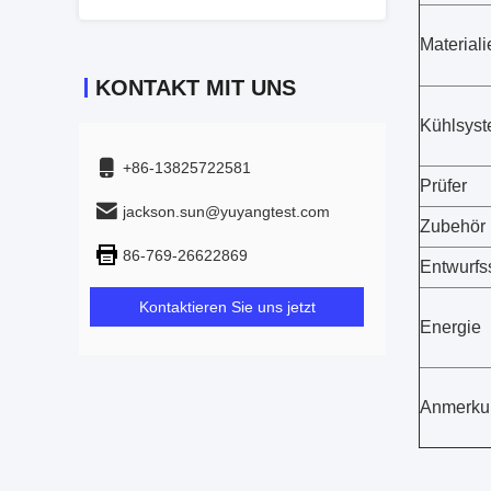
Materiali
KONTAKT MIT UNS
Kühlsys
+86-13825722581
Prüfer
jackson.sun@yuyangtest.com
Zubehör
86-769-26622869
Entwurfs
Kontaktieren Sie uns jetzt
Energie
Anmerku