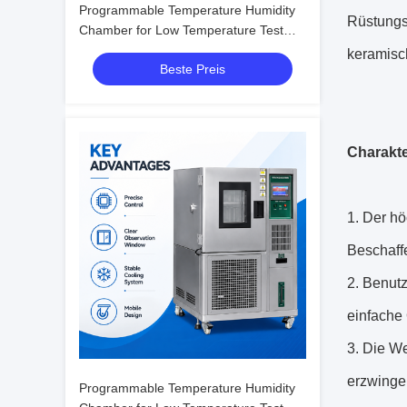
Programmable Temperature Humidity
Rüstungsi
Chamber for Low Temperature Test
with Humidity Fluctuation ±0.1%R.H.
keramisc
Beste Preis
Charakte
1.
Der hö
Beschaffe
2.
Benutz
einfache 
3.
Die We
erzwinge
Programmable Temperature Humidity