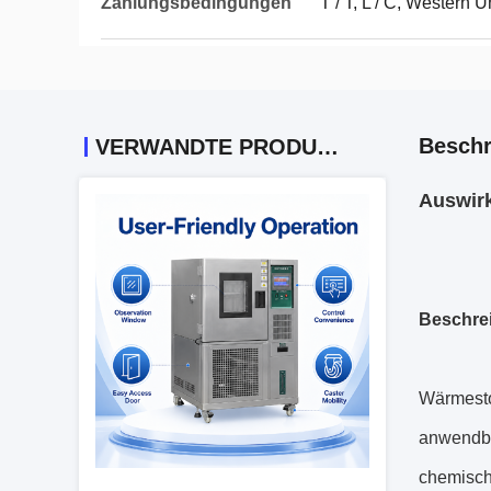
Zahlungsbedingungen
T / T, L / C, Western 
Beschr
VERWANDTE PRODUKTE
Auswir
Beschre
Wärmesto
anwendba
chemisch