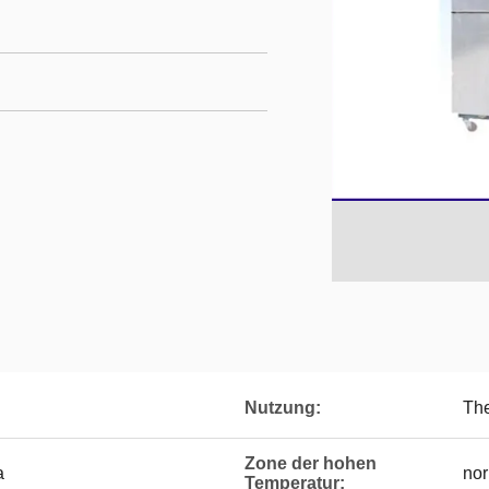
Nutzung:
The
Zone der hohen
a
no
Temperatur: