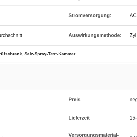
Stromversorgung:
AC
rchschnitt
Auswirkungsmethode:
Zy
,
rüfschrank
Salz-Spray-Test-Kammer
Preis
neg
Lieferzeit
15-
Versorgungsmaterial-