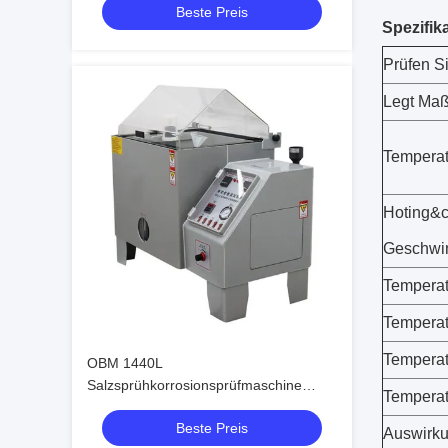
Beste Preis
Eco-friendly R23/R404A Refrigerant
Spezifik
Prüfen S
Legt Maß
Tempera
Hoting&c
Geschwin
Tempera
Tempera
Tempera
OBM 1440L
Salzsprühkorrosionsprüfmaschine
Temperat
Salznebelprüfkammer
Beste Preis
Salzsprühkorrosionsschrank
Auswirk