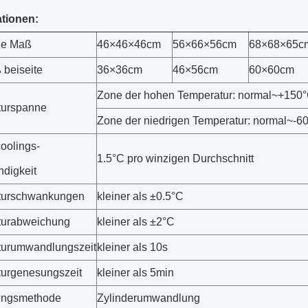
ationen:
ie Maß
46×46×46cm
56×66×56cm
68×68×65c
 beiseite
36×36cm
46×56cm
60×60cm
Zone der hohen Temperatur: normal~+150
turspanne
Zone der niedrigen Temperatur: normal~-6
oolings-
1.5°C pro winzigen Durchschnitt
digkeit
turschwankungen
kleiner als ±0.5°C
turabweichung
kleiner als ±2°C
turumwandlungszeit
kleiner als 10s
urgenesungszeit
kleiner als 5min
ungsmethode
Zylinderumwandlung