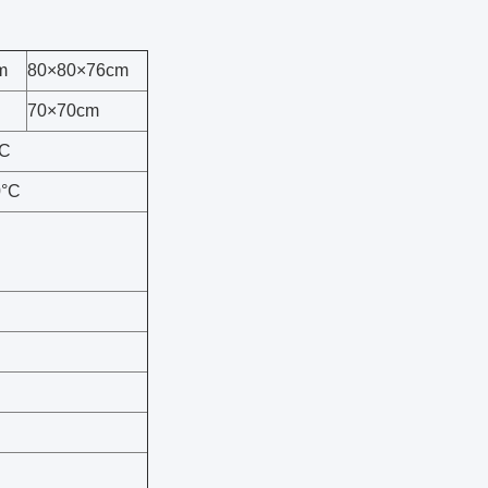
m
80×80×76cm
70×70cm
°C
0°C