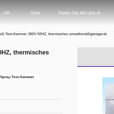
VR
Über
Treten Sie Mit Uns In
Show
Uns
Verbindung
ß-Test-Kammer 380V 50HZ, thermisches umweltsmäßigtestgerät
HZ, thermisches
-Spray-Test-Kammer