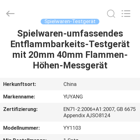
YUYANG
INSTRUMENT
CO.,
LTD.
All
Spielwaren-Testgerät
Rights
Reserved.
Spielwaren-umfassendes
HAUS
Entflammbarkeits-Testgerät
PRODUKTE
mit 20mm 40mm Flammen-
Höhen-Messgerät
VR
SHOW
Herkunftsort:
China
Markenname:
YUYANG
ÜBER
Zertifizierung:
EN71-2:2006+A1:2007, GB 6675
UNS
Appendix A,ISO8124
Modellnummer:
YY1103
FABRIK-