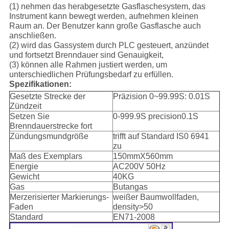
(1) nehmen das herabgesetzte Gasflaschesystem, das
Instrument kann bewegt werden, aufnehmen kleinen
Raum an. Der Benutzer kann große Gasflasche auch
anschließen.
(2) wird das Gassystem durch PLC gesteuert, anzündet
und fortsetzt Brenndauer sind Genauigkeit,
(3) können alle Rahmen justiert werden, um
unterschiedlichen Prüfungsbedarf zu erfüllen.
Spezifikationen:
Gesetzte Strecke der
Präzision 0~99.99S: 0.01S
Zündzeit
Setzen Sie
0-999.9S precision0.1S
Brenndauerstrecke fort
Zündungsmundgröße
trifft auf Standard IS0 6941
zu
Maß des Exemplars
150mmX560mm
Energie
AC200V 50Hz
Gewicht
40KG
Gas
Butangas
Merzerisierter Markierungs-
weißer Baumwollfaden,
Faden
density>50
Standard
EN71-2008