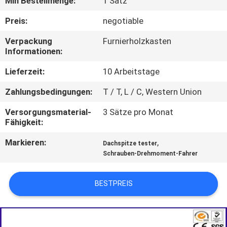
Min Bestellmenge:
1 Satz
AUSFLUG
Preis:
negotiable
TRETEN
Verpackung
Furnierholzkasten
Informationen:
SIE
MIT
Lieferzeit:
10 Arbeitstage
UNS
Zahlungsbedingungen:
T / T, L / C, Western Union
IN
Versorgungsmaterial-
3 Sätze pro Monat
Fähigkeit:
VERBINDUNG
Markieren:
,
Dachspitze tester
Schrauben-Drehmoment-Fahrer
NACHRICHTEN
BESTPREIS
FORDERN
SIE EIN
ZITAT