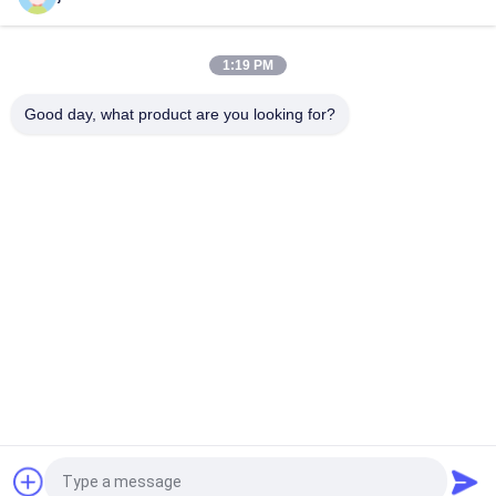
Schwingfestigkeits-Prüfmaschine
IST 9873-4 ISO 8124-4 6.1.2 Schwingen und Tätigkeits-
1:19 PM
Spielwaren-Stabilitäts-Prüfvorrichtung-horizontale Schub-
Prüfvorrichtung
Good day, what product are you looking for?
Beliebte Kategorien
Alle
Entflammbarkeits-
Vertikale 
Testgerät
Entflammbarkeits-
Prüfvorrichtung
Horizontale 
Feuer-Testgerät
Entflammbarkeitsprüfvorrichtung
Baumaterial-
Umwelt-Prüfschrank
Feuerprüfvorrichtung
Zug-Prüfmaschine
Induktionsheizmaschine
Fordern Sie ein Angebot