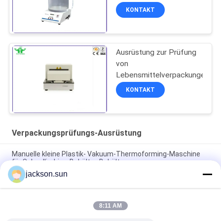
KONTAKT
Ausrüstung zur Prüfung
von
Lebensmittelverpackungen
KONTAKT
Verpackungsprüfungs-Ausrüstung
Manuelle kleine Plastik- Vakuum-Thermoforming-Maschine
für Schnellimbiss-Behälter-Behälter
jackson.sun
Dünne Wand-automatisches Einspritzungs-Maschinen-
schnelle Geschwindigkeits-Plastikbehälter-Formteil
8:11 AM
Erschütterungs-Prüfmaschine großen Umfangs ASTM D999
für simulieren Transport