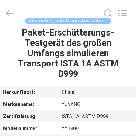
YUYANG
INSTRUMENT
CO.,
LTD.
All
Verpackungsprüfungs-Ausrüstung
Rights
Reserved.
Paket-Erschütterungs-
HAUS
Testgerät des großen
PRODUKTE
Umfangs simulieren
Transport ISTA 1A ASTM
VR
D999
SHOW
Herkunftsort:
China
ÜBER
Markenname:
YUYANG
UNS
Zertifizierung:
ISTA 1A, ASTM D999
FABRIK-
Modellnummer:
YY1409