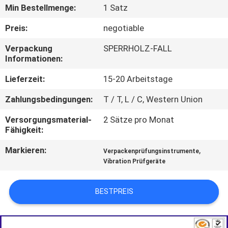
AUSFLUG
Min Bestellmenge:
1 Satz
Preis:
negotiable
TRETEN
Verpackung
SPERRHOLZ-FALL
SIE
Informationen:
MIT
Lieferzeit:
15-20 Arbeitstage
UNS
Zahlungsbedingungen:
T / T, L / C, Western Union
IN
Versorgungsmaterial-
2 Sätze pro Monat
VERBINDUNG
Fähigkeit:
Markieren:
,
Verpackenprüfungsinstrumente
NACHRICHTEN
Vibration Prüfgeräte
FORDERN
BESTPREIS
SIE EIN
ZITAT