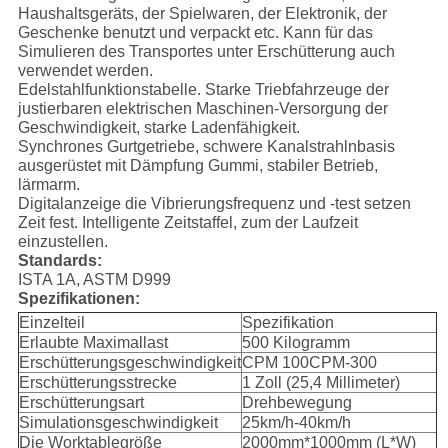
Haushaltsgeräts, der Spielwaren, der Elektronik, der
Geschenke benutzt und verpackt etc. Kann für das
Simulieren des Transportes unter Erschütterung auch
verwendet werden.
Edelstahlfunktionstabelle. Starke Triebfahrzeuge der
justierbaren elektrischen Maschinen-Versorgung der
Geschwindigkeit, starke Ladenfähigkeit.
Synchrones Gurtgetriebe, schwere Kanalstrahlnbasis
ausgerüstet mit Dämpfung Gummi, stabiler Betrieb,
lärmarm.
Digitalanzeige die Vibrierungsfrequenz und -test setzen
Zeit fest. Intelligente Zeitstaffel, zum der Laufzeit
einzustellen.
Standards:
ISTA 1A, ASTM D999
Spezifikationen:
Einzelteil
Spezifikation
Erlaubte Maximallast
500 Kilogramm
Erschütterungsgeschwindigkeit
CPM 100CPM-300
Erschütterungsstrecke
1 Zoll (25,4 Millimeter)
Erschütterungsart
Drehbewegung
Simulationsgeschwindigkeit
25km/h-40km/h
Die Worktablegröße
2000mm*1000mm (L*W)