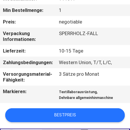
AUSFLUG
Min Bestellmenge:
1
TRETEN
Preis:
negotiable
SIE
Verpackung
SPERRHOLZ-FALL
Informationen:
MIT
UNS
Lieferzeit:
10-15 Tage
IN
Zahlungsbedingungen:
Western Union, T/T, L/C,
VERBINDUNG
Versorgungsmaterial-
3 Sätze pro Monat
Fähigkeit:
NACHRICHTEN
Markieren:
,
Textillaborausrüstung
Dehnbare allgemeinhinmaschine
FORDERN
BESTPREIS
SIE EIN
ZITAT