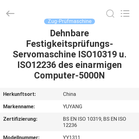
YUYANG
INSTRUMENT
CO.,
LTD.
All
Zug-Prüfmaschine
Rights
Reserved.
Dehnbare
HAUS
Festigkeitsprüfungs-
PRODUKTE
Servomaschine ISO10319 u.
ISO12236 des einarmigen
VR
Computer-5000N
SHOW
Herkunftsort:
China
ÜBER
Markenname:
YUYANG
UNS
Zertifizierung:
BS EN ISO 10319, BS EN ISO
12236
FABRIK-
Modellnummer:
YY1311