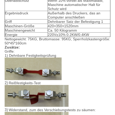
Überlastschutz
Wenn 10% vorbei als Maximallast,
Maschine automatischer Halt für
Schutz wird
Ergebnisdruck
Außerhalb des Druckers, das an
Computer anschließen
Griff
Dehnbarer Satz der Befestigung 1
Maschinen-Größe
420×350×1520mm
Maschinengewicht
Ca. 50 Kilogramm
Energie
220V±10% 0.2KW/0.4KW
Nettogewicht: 75KG, Bruttomasse: 95KG; Sperrholzkastengröße:
50*45*160cm
Zusätze:
Griffe:
1) Dehnbare Festigkeitsprüfung
2)
Reißfestigkeits-Test
3)
Widerstand, zum des Verschiebungstests zu säumen: