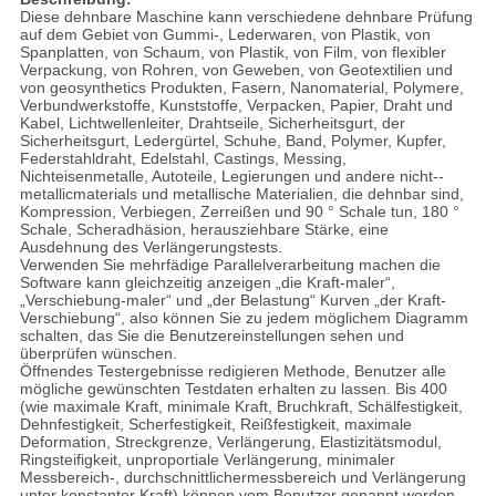
Diese dehnbare Maschine kann verschiedene dehnbare Prüfung
auf dem Gebiet von Gummi-, Lederwaren, von Plastik, von
Spanplatten, von Schaum, von Plastik, von Film, von flexibler
Verpackung, von Rohren, von Geweben, von Geotextilien und
von geosynthetics Produkten, Fasern, Nanomaterial, Polymere,
Verbundwerkstoffe, Kunststoffe, Verpacken, Papier, Draht und
Kabel, Lichtwellenleiter, Drahtseile, Sicherheitsgurt, der
Sicherheitsgurt, Ledergürtel, Schuhe, Band, Polymer, Kupfer,
Federstahldraht, Edelstahl, Castings, Messing,
Nichteisenmetalle, Autoteile, Legierungen und andere nicht--
metallicmaterials und metallische Materialien, die dehnbar sind,
Kompression, Verbiegen, Zerreißen und 90 ° Schale tun, 180 °
Schale, Scheradhäsion, herausziehbare Stärke, eine
Ausdehnung des Verlängerungstests.
Verwenden Sie mehrfädige Parallelverarbeitung machen die
Software kann gleichzeitig anzeigen „die Kraft-maler“,
„Verschiebung-maler“ und „der Belastung“ Kurven „der Kraft-
Verschiebung“, also können Sie zu jedem möglichem Diagramm
schalten, das Sie die Benutzereinstellungen sehen und
überprüfen wünschen.
Öffnendes Testergebnisse redigieren Methode, Benutzer alle
mögliche gewünschten Testdaten erhalten zu lassen. Bis 400
(wie maximale Kraft, minimale Kraft, Bruchkraft, Schälfestigkeit,
Dehnfestigkeit, Scherfestigkeit, Reißfestigkeit, maximale
Deformation, Streckgrenze, Verlängerung, Elastizitätsmodul,
Ringsteifigkeit, unproportiale Verlängerung, minimaler
Messbereich-, durchschnittlichermessbereich und Verlängerung
unter konstanter Kraft) können vom Benutzer genannt werden.