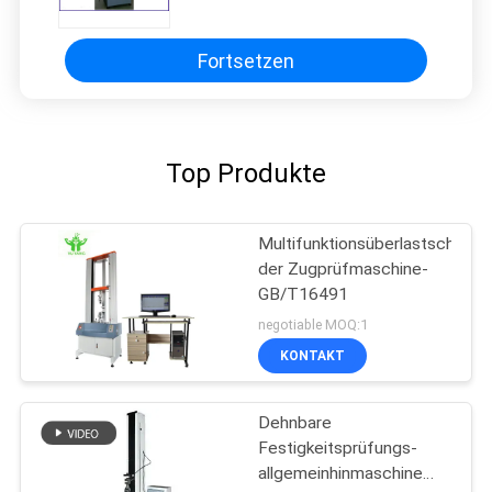
ISO12236 des einarmigen
Computer-5000N
Fortsetzen
Top Produkte
Multifunktionsüberlastschutz
der Zugprüfmaschine-
GB/T16491
negotiable MOQ:1
KONTAKT
Dehnbare
Festigkeitsprüfungs-
allgemeinhinmaschine