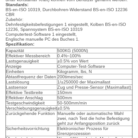
Standards:
BS-en-ISO 10319, Durchbohren-Widerstand BS-en-ISO 12236
CBR
Zubehör:
Dehnfestigkeitsbefestigungen 1 eingestellt, Kolben BS-en-ISO
12236, Spannsystem BS-en-ISO 10319
Computertest-Software 1 eingestellt,
Englische manuelle PC des Buches 1.
Spezifikation:
Kapazität
500KG (5000N)
Effektiver Messbereich
0.4%~100%
Lastsgenauigkeit
±0.5% von Wert
Anzeige
Computer-Test-Software
Einheiten
Kilogramm, lbs, N
Abtastfrequenz der Daten
200times/sec
Lastslösung
1/±250000 der Maximallast
Lastsensor
Zug und Presse-Sensor (Maximallast)
Effektive Testbreite
150mm
Effektiver Anschlag
500mm
Testgeschwindigkeit
50-500mm/min
Verschiebungsgenauigkeit
±0.5%
Zurückgehende Funktion
Manuelle oder automatische Wahl
zwei, nach Test die hohe Befestigung
geht zur Anfangsposition zurück
Sicherheitsvorrichtung
Elektronischer Prozess für
Grenzprozession