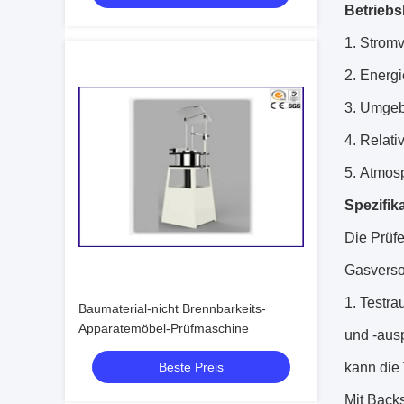
Betrieb
1.
Stromv
2.
Energi
3.
Umgeb
4.
Relati
5.
Atmos
Spezifik
Die Prüfe
Gasverso
1.
Testra
Baumaterial-nicht Brennbarkeits-
Apparatemöbel-Prüfmaschine
und -ausp
Beste Preis
kann die
Mit Back