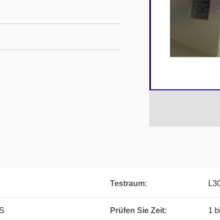
Testraum:
L3
 S
Prüfen Sie Zeit:
1 b