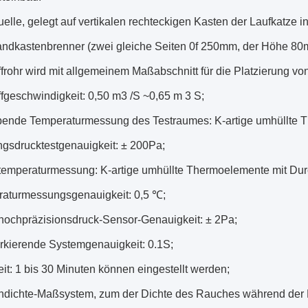
elle, gelegt auf vertikalen rechteckigen Kasten der Laufkatze in
ndkastenbrenner (zwei gleiche Seiten 0f 250mm, der Höhe 80
frohr wird mit allgemeinem Maßabschnitt für die Platzierung v
fgeschwindigkeit: 0,50 m3 /S ~0,65 m 3 S;
nde Temperaturmessung des Testraumes: K-artige umhüllte 
sdrucktestgenauigkeit: ± 200Pa;
emperaturmessung: K-artige umhüllte Thermoelemente mit Du
aturmessungsgenauigkeit: 0,5 ℃;
ochpräzisionsdruck-Sensor-Genauigkeit: ± 2Pa;
rkierende Systemgenauigkeit: 0.1S;
eit: 1 bis 30 Minuten können eingestellt werden;
dichte-Maßsystem, zum der Dichte des Rauches während der 