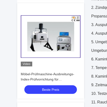
2.
Zündqu
Propansa
3.
Auspuf
4.
Auspuf
5.
Umgebe
Umgebung
6.
Kamint
Video
7.
Temper
Möbel-Prüfmaschine-Ausbreitungs-
8.
Kaminh
Index-Prüfvorrichtung für
Baumaterialien und Strukturen
9.
Zeitma
Beste Preis
10.
Testz
11.
Rauch