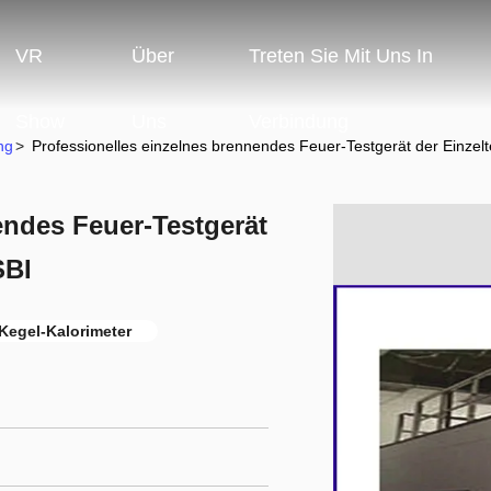
VR
Über
Treten Sie Mit Uns In
Show
Uns
Verbindung
ng
>
Professionelles einzelnes brennendes Feuer-Testgerät der Einzelte
endes Feuer-Testgerät
SBI
Kegel-Kalorimeter