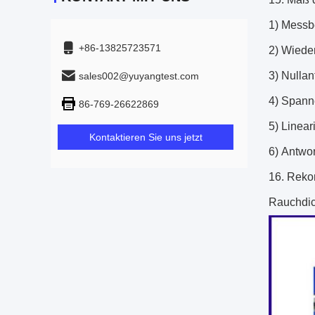
1)
Messbe
+86-13825723571
2)
Wieder
3)
Nullan
sales002@yuyangtest.com
4)
Spann
86-769-26622869
5)
Linear
Kontaktieren Sie uns jetzt
6)
Antwor
16.
Rekor
Rauchdich