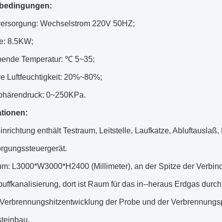
sbedingungen:
ersorgung: Wechselstrom 220V 50HZ;
e: 8.5KW;
ende Temperatur: ℃ 5~35;
ve Luftfeuchtigkeit: 20%~80%;
phärendruck: 0~250KPa.
ationen:
inrichtung enthält Testraum, Leitstelle, Laufkatze, Abluftausla
rgungssteuergerät.
um: L3000*W3000*H2400 (Millimeter), an der Spitze der Verb
uffkanalisierung, dort ist Raum für das in--heraus Erdgas dur
 Verbrennungshitzentwicklung der Probe und der Verbrennungs
steinbau.