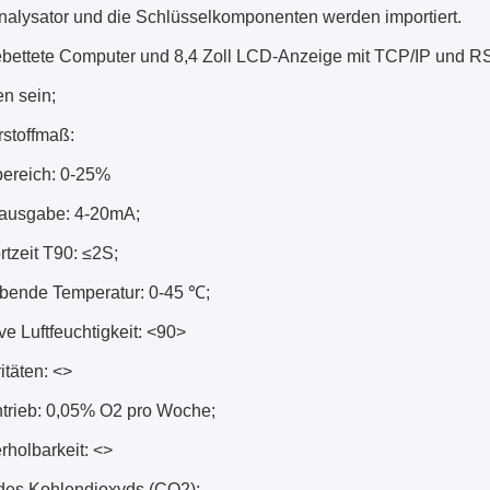
alysator und die Schlüsselkomponenten werden importiert.
bettete Computer und 8,4 Zoll LCD-Anzeige mit TCP/IP und R
n sein;
stoffmaß:
ereich: 0-25%
ausgabe: 4-20mA;
tzeit T90: ≤2S;
ende Temperatur: 0-45 ℃;
ve Luftfeuchtigkeit:
<90>
itäten:
<>
ntrieb: 0,05% O2 pro Woche;
rholbarkeit:
<>
es Kohlendioxyds (CO2):