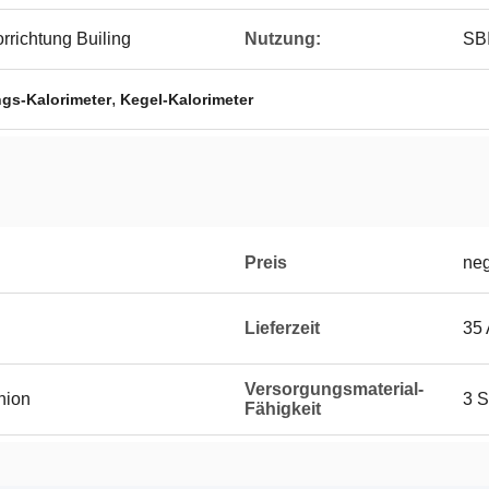
rrichtung Builing
Nutzung:
SBI
,
gs-Kalorimeter
Kegel-Kalorimeter
Preis
neg
Lieferzeit
35 
Versorgungsmaterial-
Union
3 S
Fähigkeit