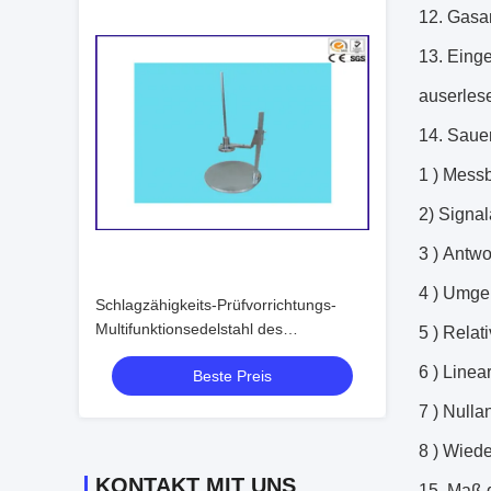
12.
Gasan
13.
Einge
auserlese
14.
Sauer
1 )
Messb
2)
Signal
3 )
Antwor
4 )
Umgeb
Schlagzähigkeits-Prüfvorrichtungs-
Multifunktionsedelstahl des
5 )
Relati
Durchmesser-80Mm
6 )
Linear
Beste Preis
7 )
Nulla
8 )
Wiede
KONTAKT MIT UNS
15.
Maß d