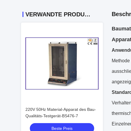
Beschr
VERWANDTE PRODUKTE
Baumate
Apparat
Anwend
Methode 
ausschli
angezeig
Standar
Verhalte
220V 50Hz Material-Apparat des Bau-
thermisch
Qualitäts-Testgerät-BS476-7
Einzelner
Beste Preis