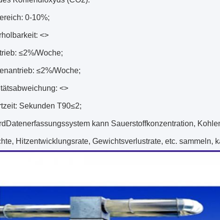
reich: 0-10%;
holbarkeit:
<>
trieb: ≤2%/Woche;
enantrieb: ≤2%/Woche;
itätsabweichung:
<>
tzeit: Sekunden T90≤2;
dDatenerfassungssystem kann Sauerstoffkonzentration, Kohle
te, Hitzentwicklungsrate, Gewichtsverlustrate, etc. sammeln, 